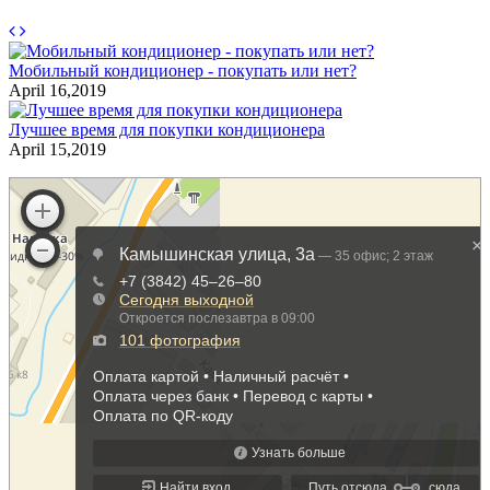
Мобильный кондиционер - покупать или нет?
С
April 16,2019
A
Лучшее время для покупки кондиционера
К
April 15,2019
S