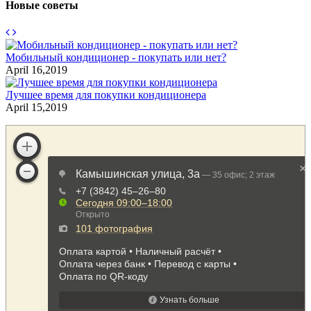
Новые советы
Мобильный кондиционер - покупать или нет?
С
April 16,2019
A
Лучшее время для покупки кондиционера
К
April 15,2019
S